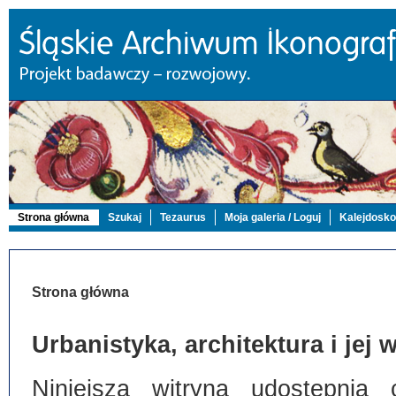
Strona główna
Szukaj
Tezaurus
Moja galeria / Loguj
Kalejdosk
Strona główna
Urbanistyka, architektura i jej
Niniejsza witryna udostępnia