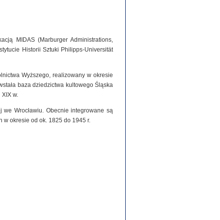
acją MIDAS (Marburger Administrations,
tucie Historii Sztuki Philipps-Universität
olnictwa Wyższego, realizowany w okresie
stała baza dziedzictwa kultowego Śląska
 XIX w.
iej we Wrocławiu. Obecnie integrowane są
h w okresie od ok. 1825 do 1945 r.