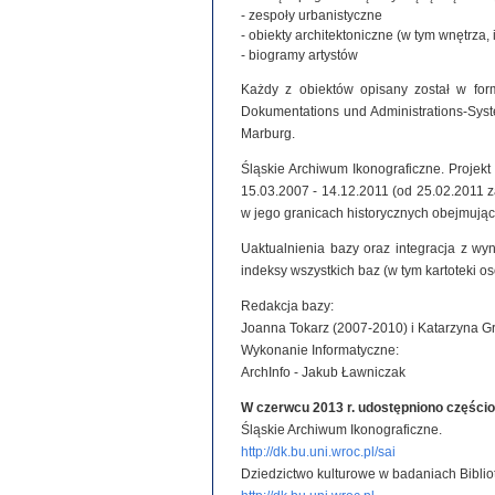
- zespoły urbanistyczne
- obiekty architektoniczne (w tym wnętrza, 
- biogramy artystów
Każdy z obiektów opisany został w for
Dokumentations und Administrations-System
Marburg.
Śląskie Archiwum Ikonograficzne. Projek
15.03.2007 - 14.12.2011 (od 25.02.2011
w jego granicach historycznych obejmując
Uaktualnienia bazy oraz integracja z wy
indeksy wszystkich baz (w tym kartoteki o
Redakcja bazy:
Joanna Tokarz (2007-2010) i Katarzyna G
Wykonanie Informatyczne:
ArchInfo - Jakub Ławniczak
W czerwcu 2013 r. udostępniono części
Śląskie Archiwum Ikonograficzne.
http://dk.bu.uni.wroc.pl/sai
Dziedzictwo kulturowe w badaniach Biblio