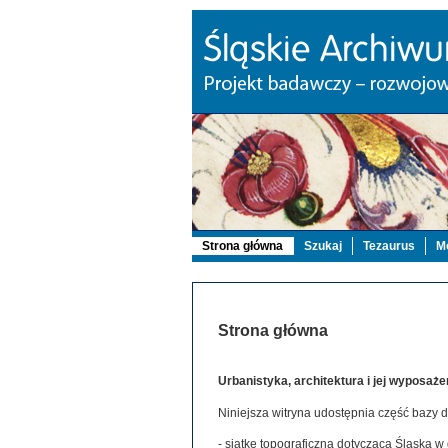
Strona główna
Szukaj
Tezaurus
Mo
Strona główna
Urbanistyka, architektura i jej wyposaże
Niniejsza witryna udostępnia część bazy 
- siatkę topograficzną dotyczącą Śląska w