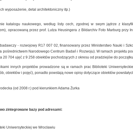
ich wyposażenie, detal architektoniczny itp.)
mie katalogu naukowego, według listy cech, zgodnej w swym jądrze z klasyfik
), opracowaną przez prof. Lutza Heusingera z Bildarchiv Foto Marburg przy Insty
t badawczy - rozwojowy R17 007 02, finansowany przez Ministerstwo Nauki i Szk
 za pośrednictwem Narodowego Centrum Badań i Rozwoju). W ramach projektu pow
a 20 704 ujęć z 9 258 obiektów pochodzących z okresu od pradziejów do początku
nikami innych projektów prowadzone są w ramach prac Biblioteki Uniwersyteck
sób, obiektów i pojęć), ponadto powstają nowe opisy dotyczące obiektów powstałyc
rodecka (od 2008 r.) pod kierunkiem Adama Żurka
owo zintegrowane bazy pod adresami:
teki Uniwersyteckiej we Wrocławiu