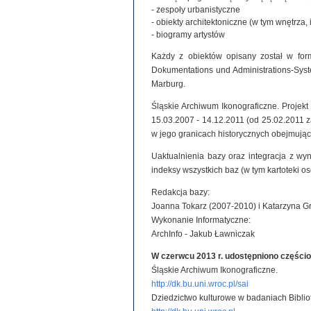
- zespoły urbanistyczne
- obiekty architektoniczne (w tym wnętrza, 
- biogramy artystów
Każdy z obiektów opisany został w for
Dokumentations und Administrations-System
Marburg.
Śląskie Archiwum Ikonograficzne. Projek
15.03.2007 - 14.12.2011 (od 25.02.2011
w jego granicach historycznych obejmując
Uaktualnienia bazy oraz integracja z wy
indeksy wszystkich baz (w tym kartoteki o
Redakcja bazy:
Joanna Tokarz (2007-2010) i Katarzyna G
Wykonanie Informatyczne:
ArchInfo - Jakub Ławniczak
W czerwcu 2013 r. udostępniono części
Śląskie Archiwum Ikonograficzne.
http://dk.bu.uni.wroc.pl/sai
Dziedzictwo kulturowe w badaniach Biblio