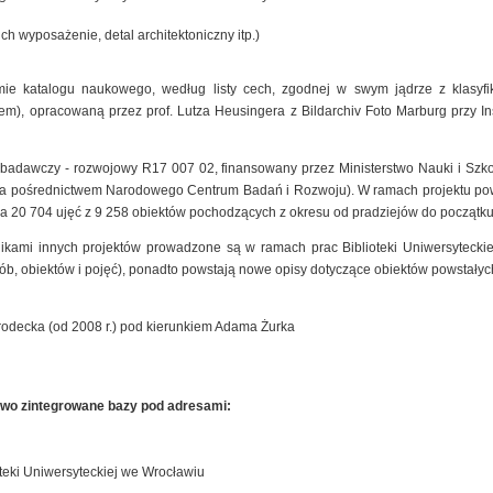
ich wyposażenie, detal architektoniczny itp.)
mie katalogu naukowego, według listy cech, zgodnej w swym jądrze z klasyfik
), opracowaną przez prof. Lutza Heusingera z Bildarchiv Foto Marburg przy Insty
t badawczy - rozwojowy R17 007 02, finansowany przez Ministerstwo Nauki i Szk
 za pośrednictwem Narodowego Centrum Badań i Rozwoju). W ramach projektu pow
a 20 704 ujęć z 9 258 obiektów pochodzących z okresu od pradziejów do początku
nikami innych projektów prowadzone są w ramach prac Biblioteki Uniwersyteck
sób, obiektów i pojęć), ponadto powstają nowe opisy dotyczące obiektów powstałyc
rodecka (od 2008 r.) pod kierunkiem Adama Żurka
owo zintegrowane bazy pod adresami:
teki Uniwersyteckiej we Wrocławiu