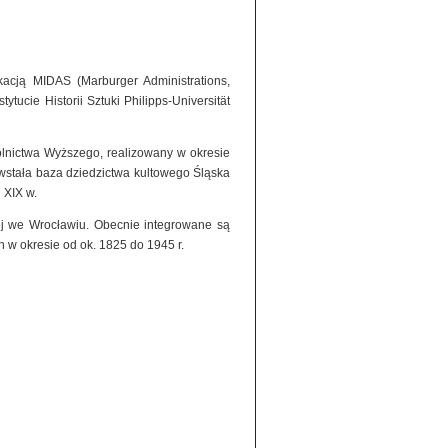
acją MIDAS (Marburger Administrations,
tucie Historii Sztuki Philipps-Universität
olnictwa Wyższego, realizowany w okresie
stała baza dziedzictwa kultowego Śląska
 XIX w.
iej we Wrocławiu. Obecnie integrowane są
h w okresie od ok. 1825 do 1945 r.