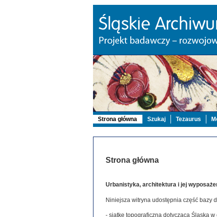
Strona główna
Szukaj
Tezaurus
Mo
Strona główna
Urbanistyka, architektura i jej wyposaże
Niniejsza witryna udostępnia część bazy 
- siatkę topograficzną dotyczącą Śląska w