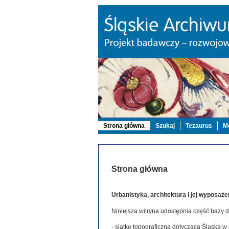
Strona główna
Szukaj
Tezaurus
Mo
Strona główna
Urbanistyka, architektura i jej wyposaże
Niniejsza witryna udostępnia część bazy 
- siatkę topograficzną dotyczącą Śląska w