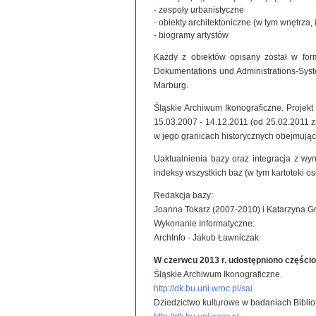
- zespoły urbanistyczne
- obiekty architektoniczne (w tym wnętrza, 
- biogramy artystów
Każdy z obiektów opisany został w for
Dokumentations und Administrations-System
Marburg.
Śląskie Archiwum Ikonograficzne. Projek
15.03.2007 - 14.12.2011 (od 25.02.2011
w jego granicach historycznych obejmując
Uaktualnienia bazy oraz integracja z wy
indeksy wszystkich baz (w tym kartoteki o
Redakcja bazy:
Joanna Tokarz (2007-2010) i Katarzyna G
Wykonanie Informatyczne:
ArchInfo - Jakub Ławniczak
W czerwcu 2013 r. udostępniono części
Śląskie Archiwum Ikonograficzne.
http://dk.bu.uni.wroc.pl/sai
Dziedzictwo kulturowe w badaniach Biblio