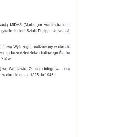
acją MIDAS (Marburger Administrations,
tucie Historii Sztuki Philipps-Universität
olnictwa Wyższego, realizowany w okresie
stała baza dziedzictwa kultowego Śląska
 XIX w.
iej we Wrocławiu. Obecnie integrowane są
h w okresie od ok. 1825 do 1945 r.