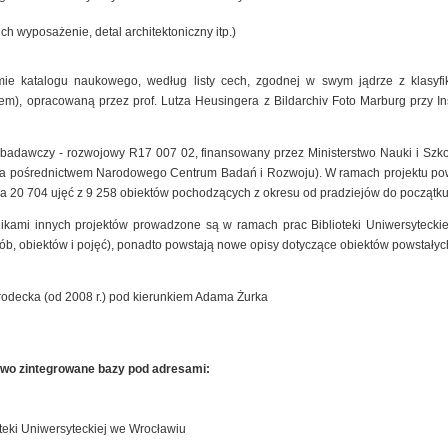
ich wyposażenie, detal architektoniczny itp.)
mie katalogu naukowego, według listy cech, zgodnej w swym jądrze z klasyfik
), opracowaną przez prof. Lutza Heusingera z Bildarchiv Foto Marburg przy Insty
t badawczy - rozwojowy R17 007 02, finansowany przez Ministerstwo Nauki i Szk
 za pośrednictwem Narodowego Centrum Badań i Rozwoju). W ramach projektu pow
a 20 704 ujęć z 9 258 obiektów pochodzących z okresu od pradziejów do początku
nikami innych projektów prowadzone są w ramach prac Biblioteki Uniwersyteck
sób, obiektów i pojęć), ponadto powstają nowe opisy dotyczące obiektów powstałyc
rodecka (od 2008 r.) pod kierunkiem Adama Żurka
owo zintegrowane bazy pod adresami:
teki Uniwersyteckiej we Wrocławiu