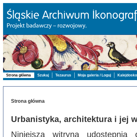
Strona główna
Szukaj
Tezaurus
Moja galeria / Loguj
Kalejdosk
Strona główna
Urbanistyka, architektura i jej
Niniejsza witryna udostępnia