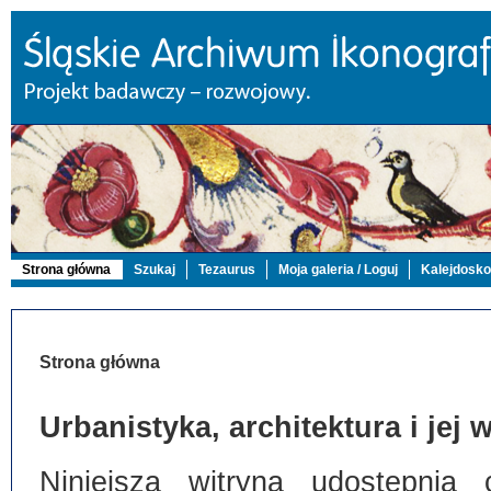
Strona główna
Szukaj
Tezaurus
Moja galeria / Loguj
Kalejdosk
Strona główna
Urbanistyka, architektura i jej
Niniejsza witryna udostępnia