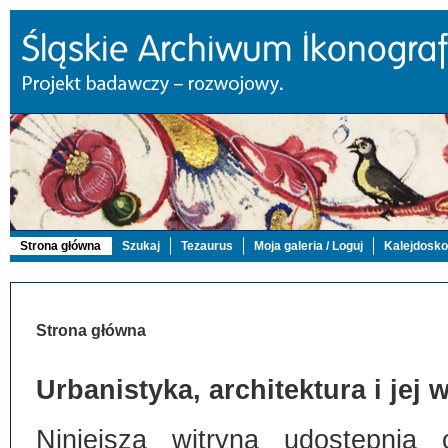
Strona główna
Szukaj
Tezaurus
Moja galeria / Loguj
Kalejdosk
Strona główna
Urbanistyka, architektura i jej
Niniejsza witryna udostępnia