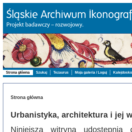
Strona główna
Szukaj
Tezaurus
Moja galeria / Loguj
Kalejdosk
Strona główna
Urbanistyka, architektura i jej
Niniejsza witryna udostępnia