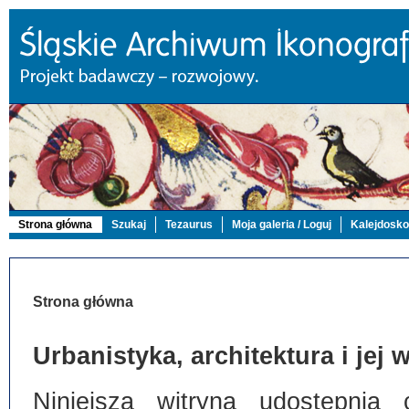
Strona główna
Szukaj
Tezaurus
Moja galeria / Loguj
Kalejdosk
Strona główna
Urbanistyka, architektura i jej
Niniejsza witryna udostępnia