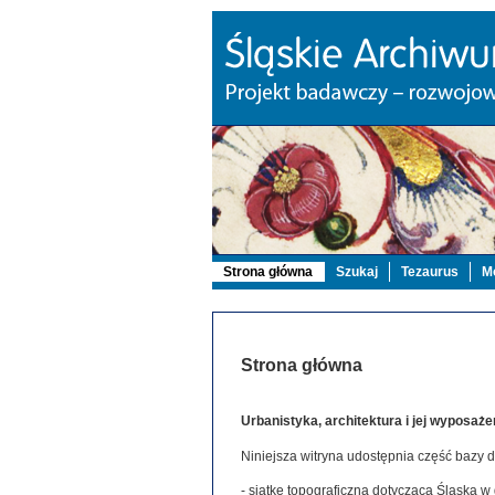
Strona główna
Szukaj
Tezaurus
Mo
Strona główna
Urbanistyka, architektura i jej wyposaże
Niniejsza witryna udostępnia część bazy 
- siatkę topograficzną dotyczącą Śląska w