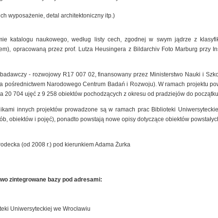
ich wyposażenie, detal architektoniczny itp.)
mie katalogu naukowego, według listy cech, zgodnej w swym jądrze z klasyfik
), opracowaną przez prof. Lutza Heusingera z Bildarchiv Foto Marburg przy Insty
t badawczy - rozwojowy R17 007 02, finansowany przez Ministerstwo Nauki i Szk
 za pośrednictwem Narodowego Centrum Badań i Rozwoju). W ramach projektu pow
a 20 704 ujęć z 9 258 obiektów pochodzących z okresu od pradziejów do początku
nikami innych projektów prowadzone są w ramach prac Biblioteki Uniwersyteck
sób, obiektów i pojęć), ponadto powstają nowe opisy dotyczące obiektów powstałyc
rodecka (od 2008 r.) pod kierunkiem Adama Żurka
owo zintegrowane bazy pod adresami:
teki Uniwersyteckiej we Wrocławiu