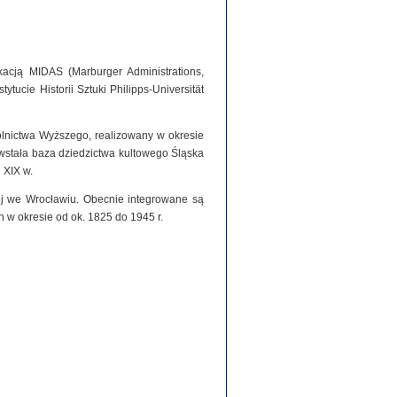
acją MIDAS (Marburger Administrations,
tucie Historii Sztuki Philipps-Universität
olnictwa Wyższego, realizowany w okresie
stała baza dziedzictwa kultowego Śląska
 XIX w.
iej we Wrocławiu. Obecnie integrowane są
h w okresie od ok. 1825 do 1945 r.