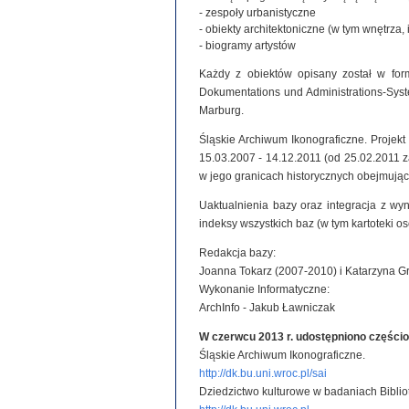
- zespoły urbanistyczne
- obiekty architektoniczne (w tym wnętrza, 
- biogramy artystów
Każdy z obiektów opisany został w for
Dokumentations und Administrations-System
Marburg.
Śląskie Archiwum Ikonograficzne. Projek
15.03.2007 - 14.12.2011 (od 25.02.2011
w jego granicach historycznych obejmując
Uaktualnienia bazy oraz integracja z wy
indeksy wszystkich baz (w tym kartoteki o
Redakcja bazy:
Joanna Tokarz (2007-2010) i Katarzyna G
Wykonanie Informatyczne:
ArchInfo - Jakub Ławniczak
W czerwcu 2013 r. udostępniono części
Śląskie Archiwum Ikonograficzne.
http://dk.bu.uni.wroc.pl/sai
Dziedzictwo kulturowe w badaniach Biblio