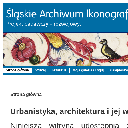
Strona główna
Szukaj
Tezaurus
Moja galeria / Loguj
Kalejdosk
Strona główna
Urbanistyka, architektura i jej
Niniejsza witryna udostępnia