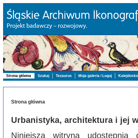
Strona główna
Szukaj
Tezaurus
Moja galeria / Loguj
Kalejdosk
Strona główna
Urbanistyka, architektura i jej
Niniejsza witryna udostępnia