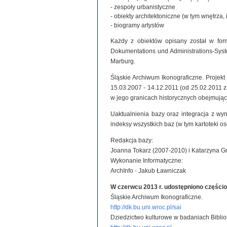
- zespoły urbanistyczne
- obiekty architektoniczne (w tym wnętrza, 
- biogramy artystów
Każdy z obiektów opisany został w for
Dokumentations und Administrations-System
Marburg.
Śląskie Archiwum Ikonograficzne. Projek
15.03.2007 - 14.12.2011 (od 25.02.2011
w jego granicach historycznych obejmując
Uaktualnienia bazy oraz integracja z wy
indeksy wszystkich baz (w tym kartoteki o
Redakcja bazy:
Joanna Tokarz (2007-2010) i Katarzyna G
Wykonanie Informatyczne:
ArchInfo - Jakub Ławniczak
W czerwcu 2013 r. udostępniono części
Śląskie Archiwum Ikonograficzne.
http://dk.bu.uni.wroc.pl/sai
Dziedzictwo kulturowe w badaniach Biblio