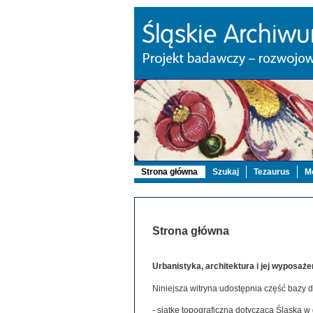
Strona główna
Szukaj
Tezaurus
Mo
Strona główna
Urbanistyka, architektura i jej wyposaże
Niniejsza witryna udostępnia część bazy 
- siatkę topograficzną dotyczącą Śląska w