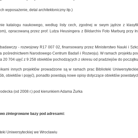
ich wyposażenie, detal architektoniczny itp.)
mie katalogu naukowego, według listy cech, zgodnej w swym jądrze z klasyfik
), opracowaną przez prof. Lutza Heusingera z Bildarchiv Foto Marburg przy Insty
t badawczy - rozwojowy R17 007 02, finansowany przez Ministerstwo Nauki i Szk
 za pośrednictwem Narodowego Centrum Badań i Rozwoju). W ramach projektu pow
a 20 704 ujęć z 9 258 obiektów pochodzących z okresu od pradziejów do początku
nikami innych projektów prowadzone są w ramach prac Biblioteki Uniwersyteck
sób, obiektów i pojęć), ponadto powstają nowe opisy dotyczące obiektów powstałyc
rodecka (od 2008 r.) pod kierunkiem Adama Żurka
owo zintegrowane bazy pod adresami:
teki Uniwersyteckiej we Wrocławiu