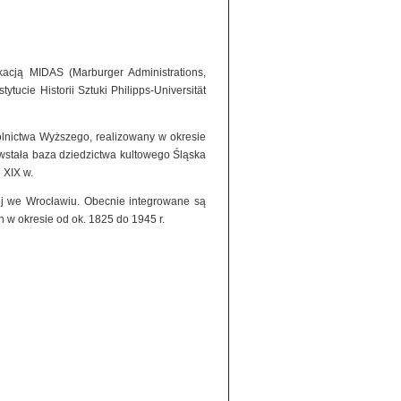
acją MIDAS (Marburger Administrations,
tucie Historii Sztuki Philipps-Universität
olnictwa Wyższego, realizowany w okresie
stała baza dziedzictwa kultowego Śląska
 XIX w.
iej we Wrocławiu. Obecnie integrowane są
h w okresie od ok. 1825 do 1945 r.