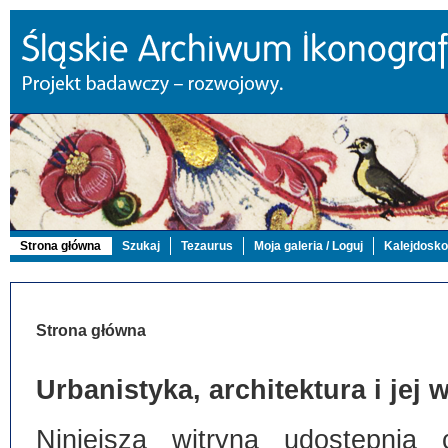
Strona główna
Szukaj
Tezaurus
Moja galeria / Loguj
Kalejdosk
Strona główna
Urbanistyka, architektura i jej
Niniejsza witryna udostępnia