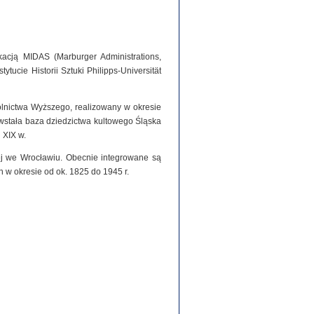
acją MIDAS (Marburger Administrations,
tucie Historii Sztuki Philipps-Universität
olnictwa Wyższego, realizowany w okresie
stała baza dziedzictwa kultowego Śląska
 XIX w.
iej we Wrocławiu. Obecnie integrowane są
h w okresie od ok. 1825 do 1945 r.