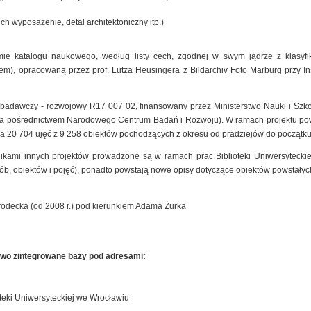
ich wyposażenie, detal architektoniczny itp.)
mie katalogu naukowego, według listy cech, zgodnej w swym jądrze z klasyfik
), opracowaną przez prof. Lutza Heusingera z Bildarchiv Foto Marburg przy Insty
t badawczy - rozwojowy R17 007 02, finansowany przez Ministerstwo Nauki i Szk
 za pośrednictwem Narodowego Centrum Badań i Rozwoju). W ramach projektu pow
a 20 704 ujęć z 9 258 obiektów pochodzących z okresu od pradziejów do początku
nikami innych projektów prowadzone są w ramach prac Biblioteki Uniwersyteck
sób, obiektów i pojęć), ponadto powstają nowe opisy dotyczące obiektów powstałyc
rodecka (od 2008 r.) pod kierunkiem Adama Żurka
owo zintegrowane bazy pod adresami:
teki Uniwersyteckiej we Wrocławiu