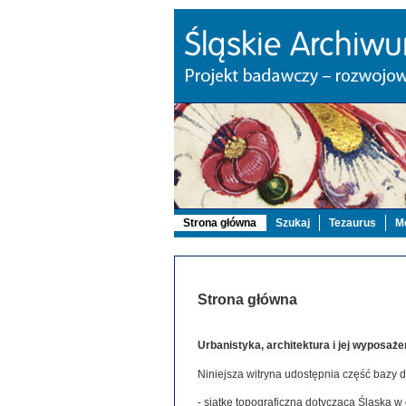
Strona główna
Szukaj
Tezaurus
Mo
Strona główna
Urbanistyka, architektura i jej wyposaże
Niniejsza witryna udostępnia część bazy 
- siatkę topograficzną dotyczącą Śląska w