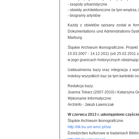
- zespoły urbanistyczne
- obiekty architektoniczne (w tym wnętrza, 
- biogramy artystów
Każdy z obiektów opisany został w for
Dokumentations und Administrations-System
Marburg.
Śląskie Archiwum Ikonograficzne. Projek
15.03.2007 - 14.12.2011 (od 25.02.2011
w jego granicach historycznych obejmując
Uaktualnienia bazy oraz integracja z wy
indeksy wszystkich baz (w tym kartoteki o
Redakcja bazy:
Joanna Tokarz (2007-2010) i Katarzyna G
Wykonanie Informatyczne:
ArchInfo - Jakub Ławniczak
W czerwcu 2013 r. udostępniono części
Śląskie Archiwum Ikonograficzne.
http://dk.bu.uni.wroc.pl/sai
Dziedzictwo kulturowe w badaniach Biblio