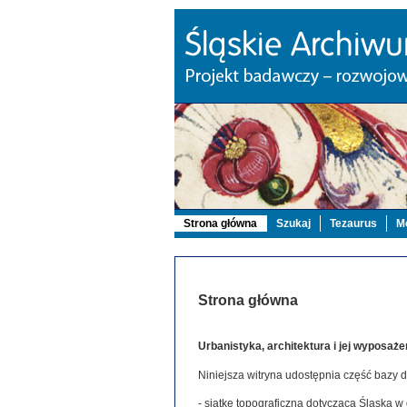
Strona główna
Szukaj
Tezaurus
Mo
Strona główna
Urbanistyka, architektura i jej wyposaże
Niniejsza witryna udostępnia część bazy 
- siatkę topograficzną dotyczącą Śląska w