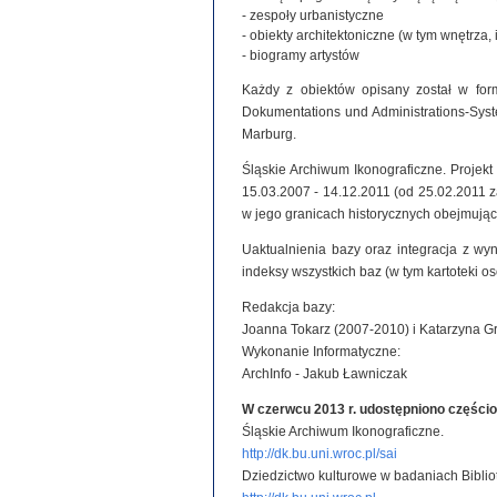
- zespoły urbanistyczne
- obiekty architektoniczne (w tym wnętrza, 
- biogramy artystów
Każdy z obiektów opisany został w for
Dokumentations und Administrations-System
Marburg.
Śląskie Archiwum Ikonograficzne. Projek
15.03.2007 - 14.12.2011 (od 25.02.2011
w jego granicach historycznych obejmując
Uaktualnienia bazy oraz integracja z wy
indeksy wszystkich baz (w tym kartoteki o
Redakcja bazy:
Joanna Tokarz (2007-2010) i Katarzyna G
Wykonanie Informatyczne:
ArchInfo - Jakub Ławniczak
W czerwcu 2013 r. udostępniono części
Śląskie Archiwum Ikonograficzne.
http://dk.bu.uni.wroc.pl/sai
Dziedzictwo kulturowe w badaniach Biblio