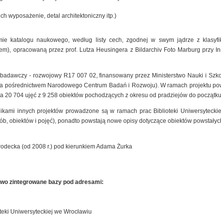
ich wyposażenie, detal architektoniczny itp.)
mie katalogu naukowego, według listy cech, zgodnej w swym jądrze z klasyfik
), opracowaną przez prof. Lutza Heusingera z Bildarchiv Foto Marburg przy Insty
t badawczy - rozwojowy R17 007 02, finansowany przez Ministerstwo Nauki i Szk
 za pośrednictwem Narodowego Centrum Badań i Rozwoju). W ramach projektu pow
a 20 704 ujęć z 9 258 obiektów pochodzących z okresu od pradziejów do początku
nikami innych projektów prowadzone są w ramach prac Biblioteki Uniwersyteck
sób, obiektów i pojęć), ponadto powstają nowe opisy dotyczące obiektów powstałyc
rodecka (od 2008 r.) pod kierunkiem Adama Żurka
owo zintegrowane bazy pod adresami:
teki Uniwersyteckiej we Wrocławiu