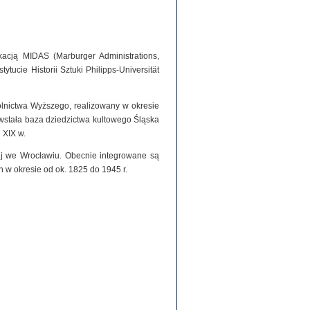
acją MIDAS (Marburger Administrations,
tucie Historii Sztuki Philipps-Universität
olnictwa Wyższego, realizowany w okresie
stała baza dziedzictwa kultowego Śląska
 XIX w.
iej we Wrocławiu. Obecnie integrowane są
h w okresie od ok. 1825 do 1945 r.