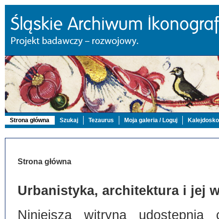
Strona główna
Szukaj
Tezaurus
Moja galeria / Loguj
Kalejdosk
Strona główna
Urbanistyka, architektura i jej
Niniejsza witryna udostępnia