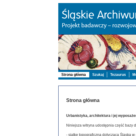
Strona główna
Szukaj
Tezaurus
Mo
Strona główna
Urbanistyka, architektura i jej wyposaże
Niniejsza witryna udostępnia część bazy 
- siatkę topograficzną dotyczącą Śląska w