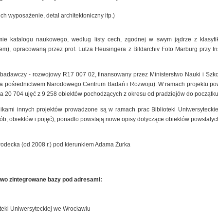
ich wyposażenie, detal architektoniczny itp.)
mie katalogu naukowego, według listy cech, zgodnej w swym jądrze z klasyfik
), opracowaną przez prof. Lutza Heusingera z Bildarchiv Foto Marburg przy Insty
t badawczy - rozwojowy R17 007 02, finansowany przez Ministerstwo Nauki i Szk
 za pośrednictwem Narodowego Centrum Badań i Rozwoju). W ramach projektu pow
a 20 704 ujęć z 9 258 obiektów pochodzących z okresu od pradziejów do początku
nikami innych projektów prowadzone są w ramach prac Biblioteki Uniwersyteck
sób, obiektów i pojęć), ponadto powstają nowe opisy dotyczące obiektów powstałyc
rodecka (od 2008 r.) pod kierunkiem Adama Żurka
owo zintegrowane bazy pod adresami:
teki Uniwersyteckiej we Wrocławiu