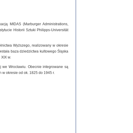
acją MIDAS (Marburger Administrations,
tucie Historii Sztuki Philipps-Universität
olnictwa Wyższego, realizowany w okresie
stała baza dziedzictwa kultowego Śląska
 XIX w.
iej we Wrocławiu. Obecnie integrowane są
h w okresie od ok. 1825 do 1945 r.