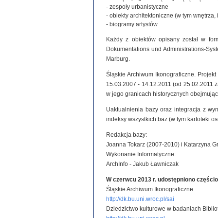
- zespoły urbanistyczne
- obiekty architektoniczne (w tym wnętrza, 
- biogramy artystów
Każdy z obiektów opisany został w for
Dokumentations und Administrations-System
Marburg.
Śląskie Archiwum Ikonograficzne. Projek
15.03.2007 - 14.12.2011 (od 25.02.2011
w jego granicach historycznych obejmując
Uaktualnienia bazy oraz integracja z wy
indeksy wszystkich baz (w tym kartoteki o
Redakcja bazy:
Joanna Tokarz (2007-2010) i Katarzyna G
Wykonanie Informatyczne:
ArchInfo - Jakub Ławniczak
W czerwcu 2013 r. udostępniono części
Śląskie Archiwum Ikonograficzne.
http://dk.bu.uni.wroc.pl/sai
Dziedzictwo kulturowe w badaniach Biblio