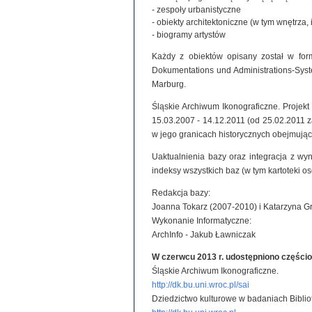
- zespoły urbanistyczne
- obiekty architektoniczne (w tym wnętrza, 
- biogramy artystów
Każdy z obiektów opisany został w for
Dokumentations und Administrations-System
Marburg.
Śląskie Archiwum Ikonograficzne. Projek
15.03.2007 - 14.12.2011 (od 25.02.2011
w jego granicach historycznych obejmując
Uaktualnienia bazy oraz integracja z wy
indeksy wszystkich baz (w tym kartoteki o
Redakcja bazy:
Joanna Tokarz (2007-2010) i Katarzyna G
Wykonanie Informatyczne:
ArchInfo - Jakub Ławniczak
W czerwcu 2013 r. udostępniono części
Śląskie Archiwum Ikonograficzne.
http://dk.bu.uni.wroc.pl/sai
Dziedzictwo kulturowe w badaniach Biblio