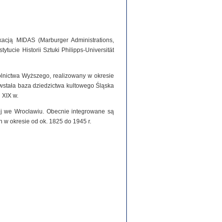
acją MIDAS (Marburger Administrations,
tucie Historii Sztuki Philipps-Universität
olnictwa Wyższego, realizowany w okresie
stała baza dziedzictwa kultowego Śląska
 XIX w.
iej we Wrocławiu. Obecnie integrowane są
h w okresie od ok. 1825 do 1945 r.