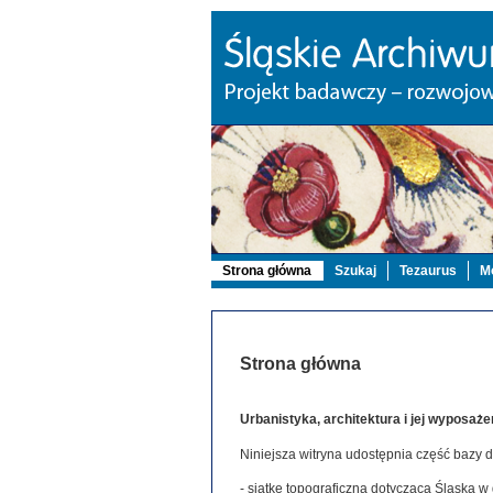
Strona główna
Szukaj
Tezaurus
Mo
Strona główna
Urbanistyka, architektura i jej wyposaże
Niniejsza witryna udostępnia część bazy 
- siatkę topograficzną dotyczącą Śląska w