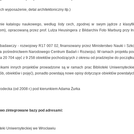
ich wyposażenie, detal architektoniczny itp.)
mie katalogu naukowego, według listy cech, zgodnej w swym jądrze z klasyfik
), opracowaną przez prof. Lutza Heusingera z Bildarchiv Foto Marburg przy Insty
t badawczy - rozwojowy R17 007 02, finansowany przez Ministerstwo Nauki i Szk
 za pośrednictwem Narodowego Centrum Badań i Rozwoju). W ramach projektu pow
a 20 704 ujęć z 9 258 obiektów pochodzących z okresu od pradziejów do początku
nikami innych projektów prowadzone są w ramach prac Biblioteki Uniwersyteck
sób, obiektów i pojęć), ponadto powstają nowe opisy dotyczące obiektów powstałyc
rodecka (od 2008 r.) pod kierunkiem Adama Żurka
owo zintegrowane bazy pod adresami:
teki Uniwersyteckiej we Wrocławiu