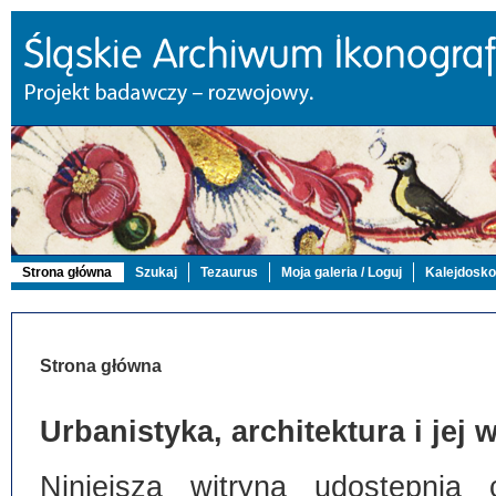
Strona główna
Szukaj
Tezaurus
Moja galeria / Loguj
Kalejdosk
Strona główna
Urbanistyka, architektura i jej
Niniejsza witryna udostępnia