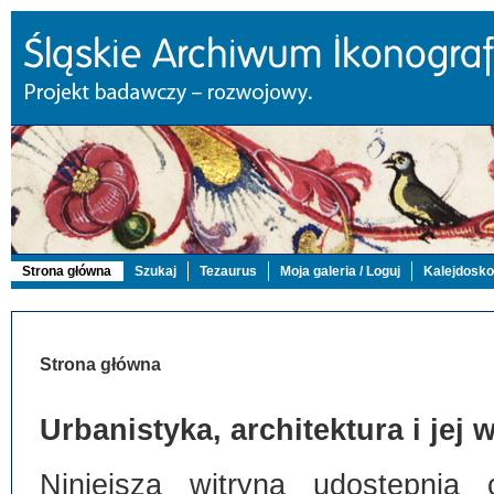
Strona główna
Szukaj
Tezaurus
Moja galeria / Loguj
Kalejdosk
Strona główna
Urbanistyka, architektura i jej
Niniejsza witryna udostępnia