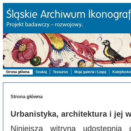
Strona główna
Szukaj
Tezaurus
Moja galeria / Loguj
Kalejdosk
Strona główna
Urbanistyka, architektura i jej
Niniejsza witryna udostępnia