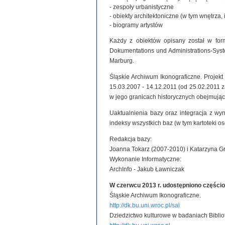
- zespoły urbanistyczne
- obiekty architektoniczne (w tym wnętrza, 
- biogramy artystów
Każdy z obiektów opisany został w for
Dokumentations und Administrations-System
Marburg.
Śląskie Archiwum Ikonograficzne. Projek
15.03.2007 - 14.12.2011 (od 25.02.2011
w jego granicach historycznych obejmując
Uaktualnienia bazy oraz integracja z wy
indeksy wszystkich baz (w tym kartoteki o
Redakcja bazy:
Joanna Tokarz (2007-2010) i Katarzyna G
Wykonanie Informatyczne:
ArchInfo - Jakub Ławniczak
W czerwcu 2013 r. udostępniono części
Śląskie Archiwum Ikonograficzne.
http://dk.bu.uni.wroc.pl/sai
Dziedzictwo kulturowe w badaniach Biblio