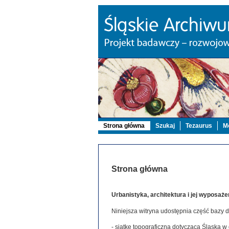
Strona główna
Szukaj
Tezaurus
Mo
Strona główna
Urbanistyka, architektura i jej wyposaże
Niniejsza witryna udostępnia część bazy 
- siatkę topograficzną dotyczącą Śląska w