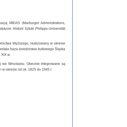
acją MIDAS (Marburger Administrations,
tucie Historii Sztuki Philipps-Universität
olnictwa Wyższego, realizowany w okresie
stała baza dziedzictwa kultowego Śląska
 XIX w.
iej we Wrocławiu. Obecnie integrowane są
h w okresie od ok. 1825 do 1945 r.