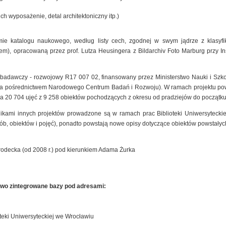
ich wyposażenie, detal architektoniczny itp.)
mie katalogu naukowego, według listy cech, zgodnej w swym jądrze z klasyfik
), opracowaną przez prof. Lutza Heusingera z Bildarchiv Foto Marburg przy Insty
t badawczy - rozwojowy R17 007 02, finansowany przez Ministerstwo Nauki i Szk
 za pośrednictwem Narodowego Centrum Badań i Rozwoju). W ramach projektu pow
a 20 704 ujęć z 9 258 obiektów pochodzących z okresu od pradziejów do początku
nikami innych projektów prowadzone są w ramach prac Biblioteki Uniwersyteck
sób, obiektów i pojęć), ponadto powstają nowe opisy dotyczące obiektów powstałyc
rodecka (od 2008 r.) pod kierunkiem Adama Żurka
owo zintegrowane bazy pod adresami:
teki Uniwersyteckiej we Wrocławiu