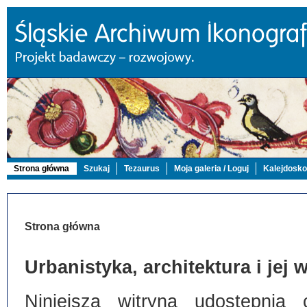
Strona główna
Szukaj
Tezaurus
Moja galeria / Loguj
Kalejdosk
Strona główna
Urbanistyka, architektura i jej
Niniejsza witryna udostępnia