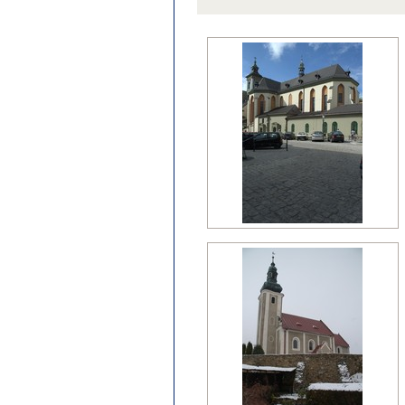
późny klasycyzm
regencja
renesans?
wczesny barok