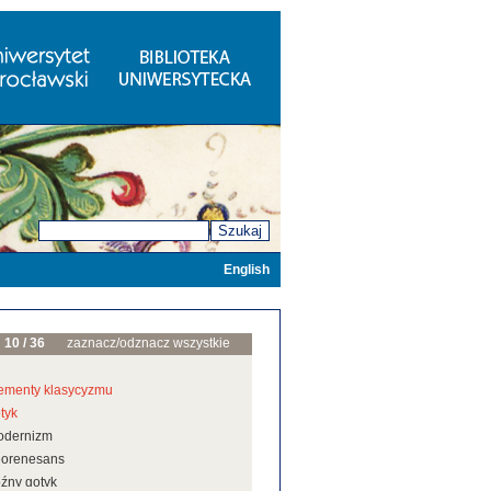
Szukaj
English
10 / 36
zaznacz/odznacz wszystkie
ementy klasycyzmu
tyk
odernizm
eorenesans
źny gotyk