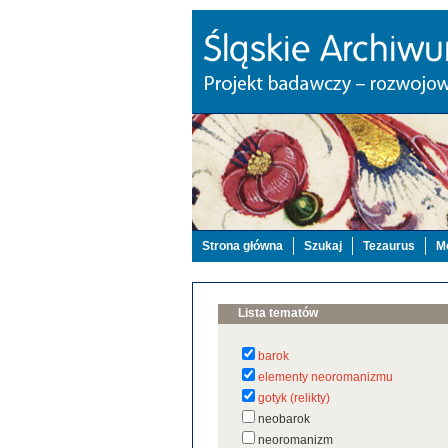
Strona główna
Szukaj
Tezaurus
Mo
Lista tematów
barok
elementy neoromanizmu
gotyk (relikty)
neobarok
neoromanizm