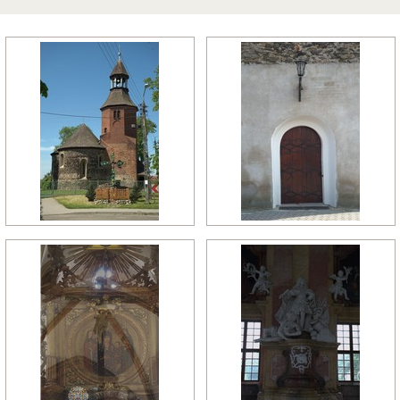
późny manieryzm
późny renesans
pó
relikty gotyckie
renesans
re
rokoko
romanizm
ro
wczesny gotyk
wczesny klasycyzm
wc