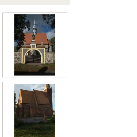
źny romanizm
nesans (detal)
manizm (relikty)
zesny renesans