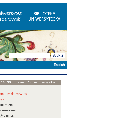
Szukaj
English
10 / 36
zaznacz/odznacz wszystkie
ementy klasycyzmu
tyk
odernizm
eorenesans
źny gotyk