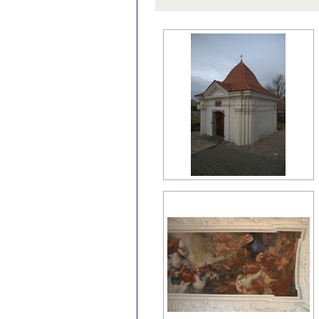
późny klasycyzm
regencja
renesans?
wczesny barok