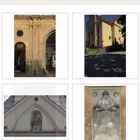
późny manieryzm
późny renesans
pó
relikty gotyckie
renesans
re
rokoko
romanizm
ro
wczesny gotyk
wczesny klasycyzm
wc