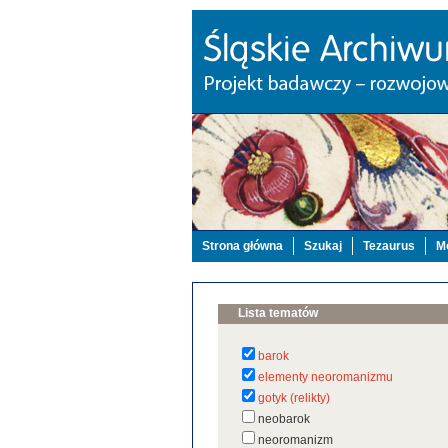
Strona główna
Szukaj
Tezaurus
Mo
Lista tematów
barok
elementy neoromanizmu
gotyk (relikty)
neobarok
neoromanizm