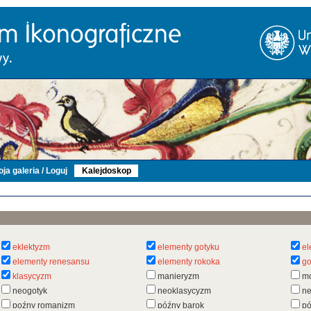
ja galeria / Loguj
Kalejdoskop
eklektyzm
elementy gotyku
el
elementy renesansu
elementy rokoka
go
klasycyzm
manieryzm
m
neogotyk
neoklasycyzm
n
poźny romanizm
późny barok
pó