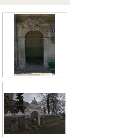
źny romanizm
nesans (detal)
manizm (relikty)
zesny renesans