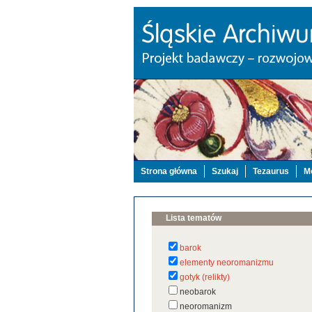
Strona główna
Szukaj
Tezaurus
Mo
Lista tematów
barok
elementy neoromanizmu
gotyk (relikty)
neobarok
neoromanizm