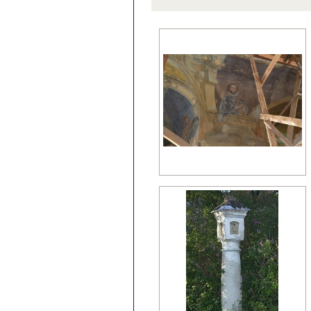
późny klasycyzm
regencja
renesans?
wczesny barok