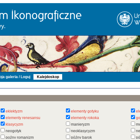
ja galeria / Loguj
Kalejdoskop
eklektyzm
elementy gotyku
el
elementy renesansu
elementy rokoka
go
klasycyzm
manieryzm
m
neogotyk
neoklasycyzm
n
poźny romanizm
późny barok
pó