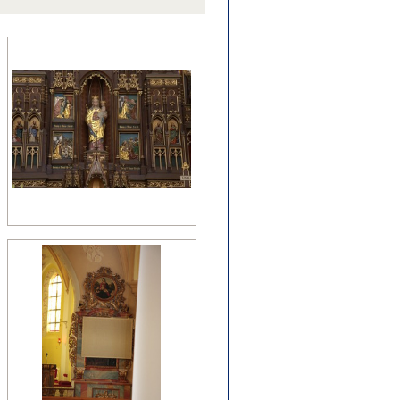
źny romanizm
nesans (detal)
manizm (relikty)
zesny renesans