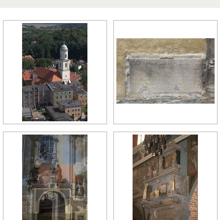
późny manieryzm
późny renesans
pó
relikty gotyckie
renesans
re
rokoko
romanizm
ro
wczesny gotyk
wczesny klasycyzm
wc