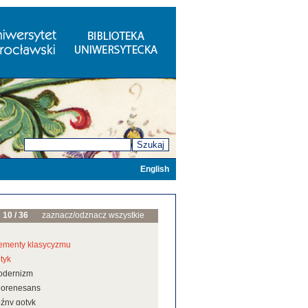
Szukaj
English
10 / 36
zaznacz/odznacz wszystkie
ementy klasycyzmu
tyk
odernizm
eorenesans
źny gotyk