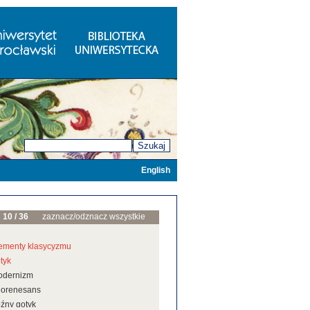
Szukaj
English
10 / 36
zaznacz/odznacz wszystkie
ementy klasycyzmu
tyk
odernizm
eorenesans
źny gotyk