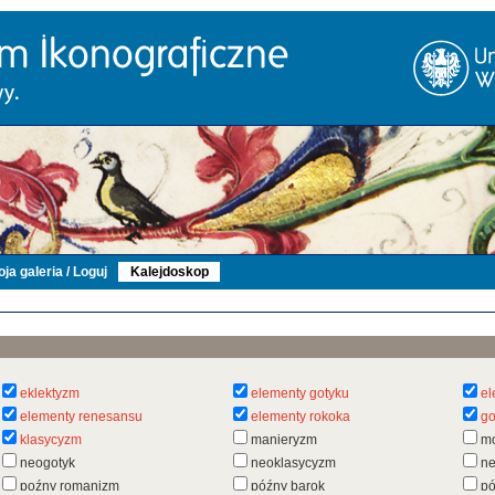
ja galeria / Loguj
Kalejdoskop
eklektyzm
elementy gotyku
el
elementy renesansu
elementy rokoka
go
klasycyzm
manieryzm
m
neogotyk
neoklasycyzm
n
poźny romanizm
późny barok
pó