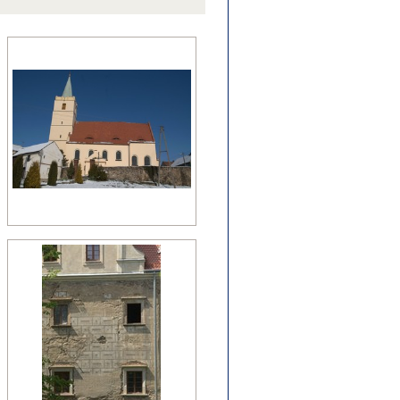
źny romanizm
nesans (detal)
manizm (relikty)
zesny renesans