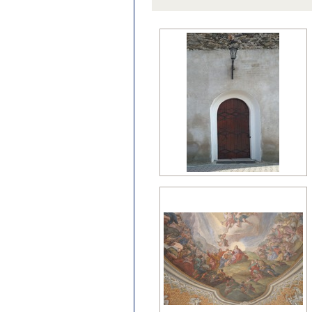
późny klasycyzm
regencja
renesans?
wczesny barok