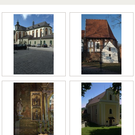
późny manieryzm
późny renesans
pó
relikty gotyckie
renesans
re
rokoko
romanizm
ro
wczesny gotyk
wczesny klasycyzm
wc