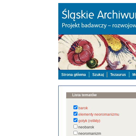
Strona główna
Szukaj
Tezaurus
Mo
Lista tematów
barok
elementy neoromanizmu
gotyk (relikty)
neobarok
neoromanizm