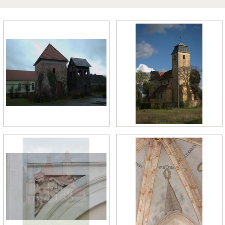
późny manieryzm
późny renesans
pó
relikty gotyckie
renesans
re
rokoko
romanizm
ro
wczesny gotyk
wczesny klasycyzm
wc