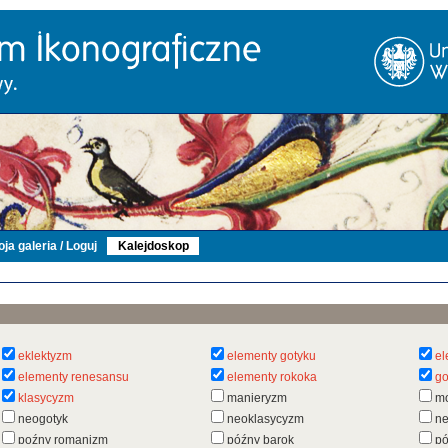
ja galeria / Loguj
Kalejdoskop
eklektyzm
elementy gotyku
el
elementy renesansu
elementy rokoka
go
klasycyzm
manieryzm
m
neogotyk
neoklasycyzm
n
poźny romanizm
późny barok
pó