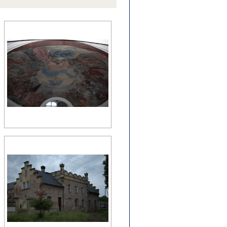
źny romanizm
nesans (detal)
manizm (relikty)
zesny renesans