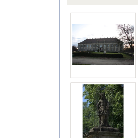
późny klasycyzm
regencja
renesans?
wczesny barok