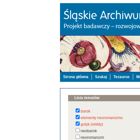
Strona główna
Szukaj
Tezaurus
Mo
Lista tematów
barok
elementy neoromanizmu
gotyk (relikty)
neobarok
neoromanizm