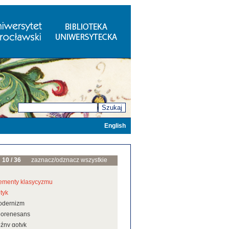
Szukaj
English
10 / 36
zaznacz/odznacz wszystkie
ementy klasycyzmu
tyk
odernizm
eorenesans
źny gotyk