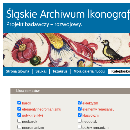
Strona główna
Szukaj
Tezaurus
Moja galeria / Loguj
Kalejdosk
Lista tematów
barok
eklektyzm
elementy neoromanizmu
elementy renesansu
gotyk (relikty)
klasycyzm
neobarok
neogotyk
neoromanizm
poźny romanizm