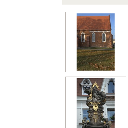
późny klasycyzm
regencja
renesans?
wczesny barok