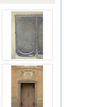
źny romanizm
nesans (detal)
manizm (relikty)
zesny renesans