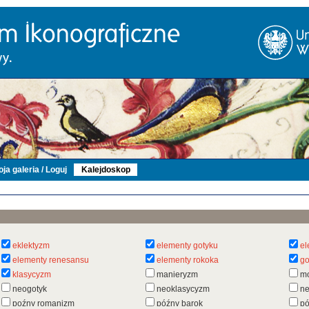
ja galeria / Loguj
Kalejdoskop
eklektyzm
elementy gotyku
el
elementy renesansu
elementy rokoka
go
klasycyzm
manieryzm
m
neogotyk
neoklasycyzm
n
poźny romanizm
późny barok
pó