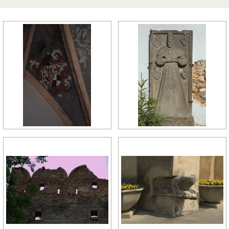
późny manieryzm
późny renesans
pó
relikty gotyckie
renesans
re
rokoko
romanizm
ro
wczesny gotyk
wczesny klasycyzm
wc