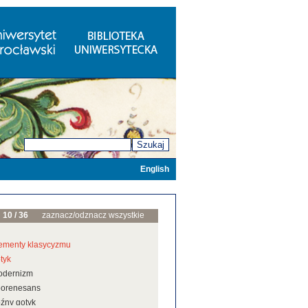
Szukaj
English
10 / 36
zaznacz/odznacz wszystkie
ementy klasycyzmu
tyk
odernizm
eorenesans
źny gotyk