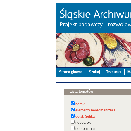
Strona główna
Szukaj
Tezaurus
Mo
Lista tematów
barok
elementy neoromanizmu
gotyk (relikty)
neobarok
neoromanizm