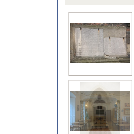
późny klasycyzm
regencja
renesans?
wczesny barok