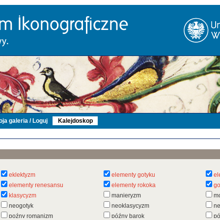
ja galeria / Loguj
Kalejdoskop
eklektyzm
elementy gotyku
el
elementy renesansu
elementy rokoka
go
klasycyzm
manieryzm
m
neogotyk
neoklasycyzm
n
poźny romanizm
późny barok
pó