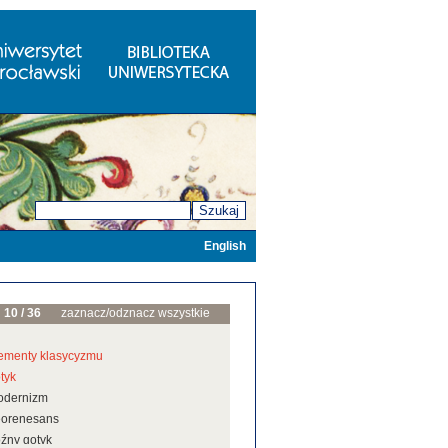
Szukaj
English
10 / 36
zaznacz/odznacz wszystkie
ementy klasycyzmu
tyk
odernizm
eorenesans
źny gotyk