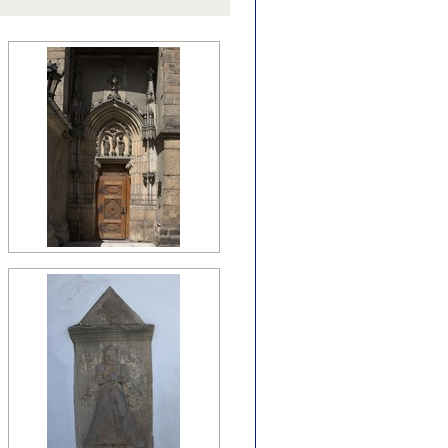
źny romanizm
nesans (detal)
manizm (relikty)
zesny renesans