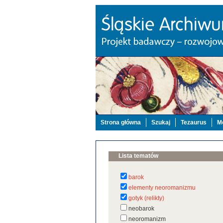
Strona główna
Szukaj
Tezaurus
Mo
Lista tematów
barok
elementy neoromanizmu
gotyk (relikty)
neobarok
neoromanizm