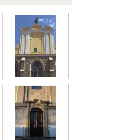
źny romanizm
nesans (detal)
manizm (relikty)
zesny renesans