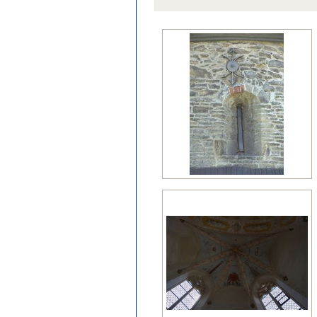
późny klasycyzm
regencja
renesans?
wczesny barok