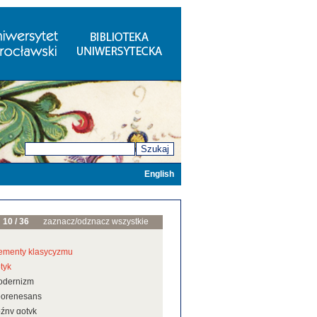
Szukaj
English
10 / 36
zaznacz/odznacz wszystkie
ementy klasycyzmu
tyk
odernizm
eorenesans
źny gotyk