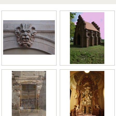
późny manieryzm
późny renesans
pó
relikty gotyckie
renesans
re
rokoko
romanizm
ro
wczesny gotyk
wczesny klasycyzm
wc