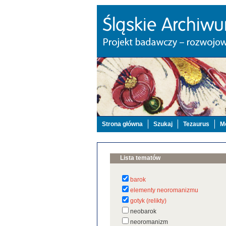
Strona główna
Szukaj
Tezaurus
Mo
Lista tematów
barok
elementy neoromanizmu
gotyk (relikty)
neobarok
neoromanizm