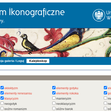
ja galeria / Loguj
Kalejdoskop
eklektyzm
elementy gotyku
el
elementy renesansu
elementy rokoka
go
klasycyzm
manieryzm
m
neogotyk
neoklasycyzm
n
poźny romanizm
późny barok
pó