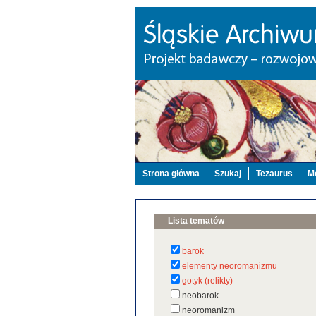
Strona główna
Szukaj
Tezaurus
Mo
Lista tematów
barok
elementy neoromanizmu
gotyk (relikty)
neobarok
neoromanizm