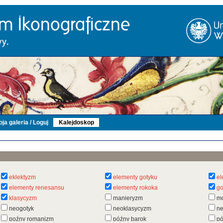
ja galeria / Loguj
Kalejdoskop
eklektyzm
elementy gotyku
el
elementy renesansu
elementy rokoka
go
klasycyzm
manieryzm
m
neogotyk
neoklasycyzm
n
poźny romanizm
późny barok
pó