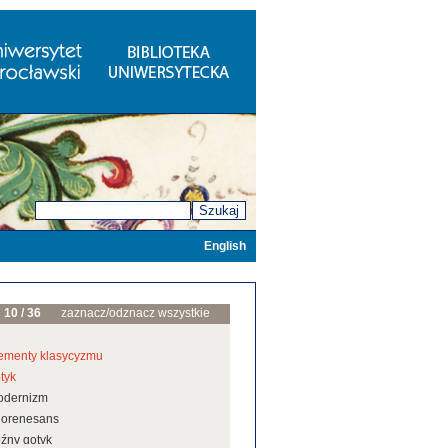
Szukaj
English
10 / 36
zaznacz/odznacz wszystkie
ementy klasycyzmu
tyk
odernizm
eorenesans
źny gotyk