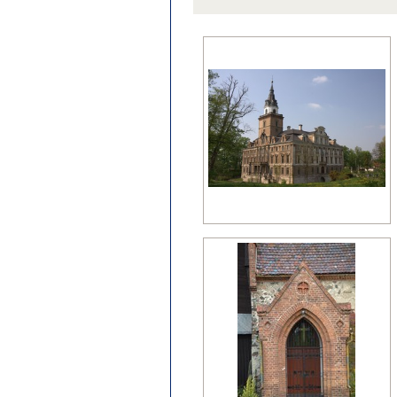
późny klasycyzm
regencja
renesans?
wczesny barok