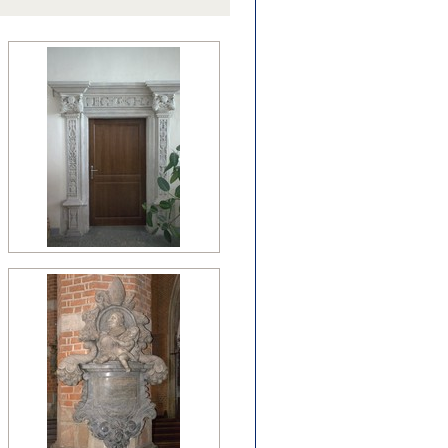
źny romanizm
nesans (detal)
manizm (relikty)
zesny renesans