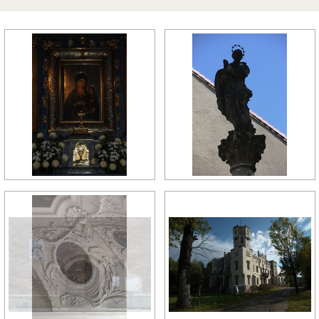
późny manieryzm
późny renesans
pó
relikty gotyckie
renesans
re
rokoko
romanizm
ro
wczesny gotyk
wczesny klasycyzm
wc