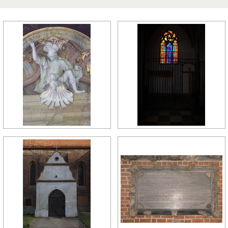
późny manieryzm
późny renesans
pó
relikty gotyckie
renesans
re
rokoko
romanizm
ro
wczesny gotyk
wczesny klasycyzm
wc