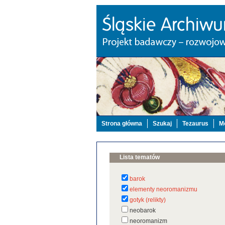
Strona główna
Szukaj
Tezaurus
Mo
Lista tematów
barok
elementy neoromanizmu
gotyk (relikty)
neobarok
neoromanizm