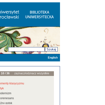
Szukaj
English
10 / 36
zaznacz/odznacz wszystkie
ementy klasycyzmu
tyk
odernizm
eorenesans
źny gotyk