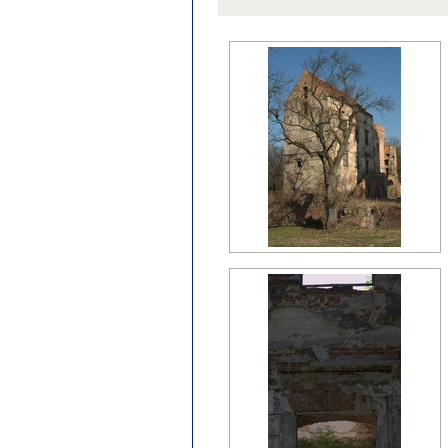
późny klasycyzm
regencja
renesans?
wczesny barok