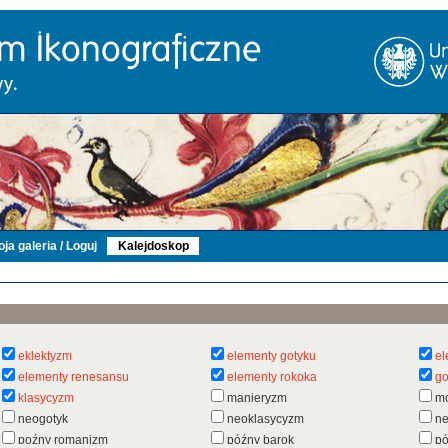
ja galeria / Loguj
Kalejdoskop
eklektyzm
elementy gotyku
el
elementy renesansu
elementy rokoka
go
klasycyzm
manieryzm
m
neogotyk
neoklasycyzm
n
poźny romanizm
późny barok
pó