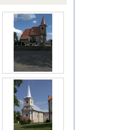
źny romanizm
nesans (detal)
manizm (relikty)
zesny renesans