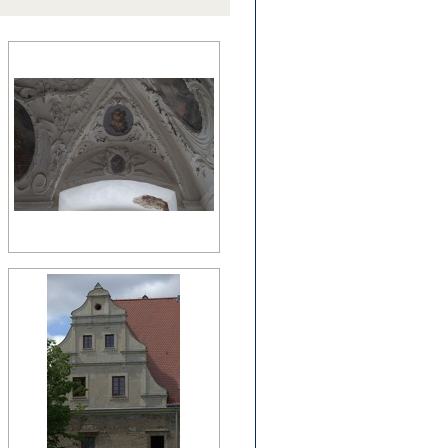
źny romanizm
nesans (detal)
manizm (relikty)
zesny renesans