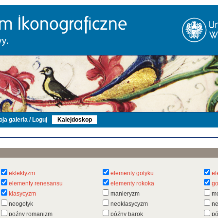
ja galeria / Loguj
Kalejdoskop
eklektyzm
elementy gotyku
el
elementy renesansu
elementy rokoka
go
klasycyzm
manieryzm
m
neogotyk
neoklasycyzm
n
poźny romanizm
późny barok
pó