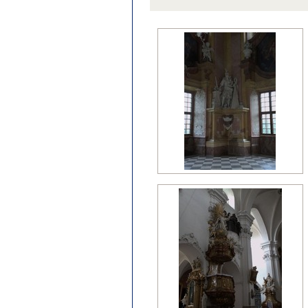
późny klasycyzm
regencja
renesans?
wczesny barok