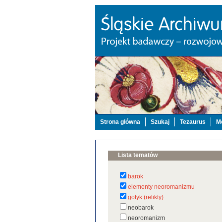
Strona główna
Szukaj
Tezaurus
Mo
Lista tematów
barok
elementy neoromanizmu
gotyk (relikty)
neobarok
neoromanizm