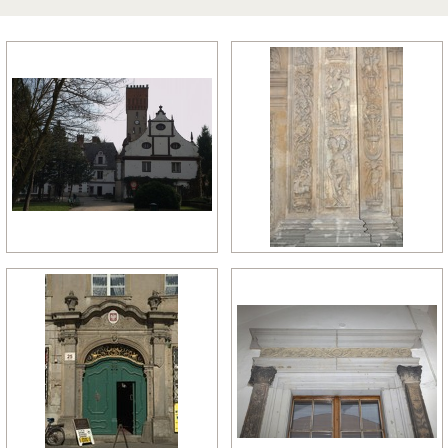
późny manieryzm
późny renesans
pó
relikty gotyckie
renesans
re
rokoko
romanizm
ro
wczesny gotyk
wczesny klasycyzm
wc