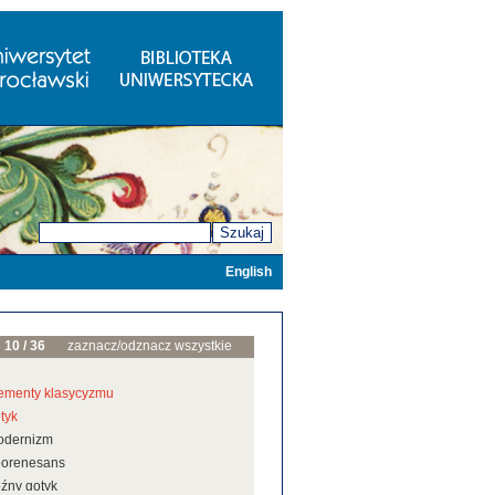
Szukaj
English
10 / 36
zaznacz/odznacz wszystkie
ementy klasycyzmu
tyk
odernizm
eorenesans
źny gotyk