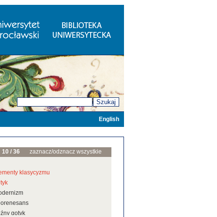
Szukaj
English
10 / 36
zaznacz/odznacz wszystkie
ementy klasycyzmu
tyk
odernizm
eorenesans
źny gotyk