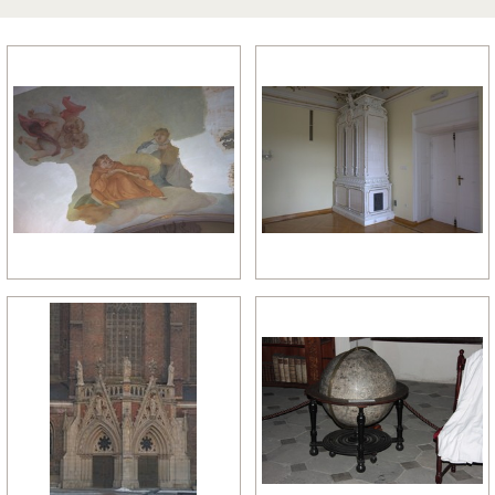
późny manieryzm
późny renesans
pó
relikty gotyckie
renesans
re
rokoko
romanizm
ro
wczesny gotyk
wczesny klasycyzm
wc