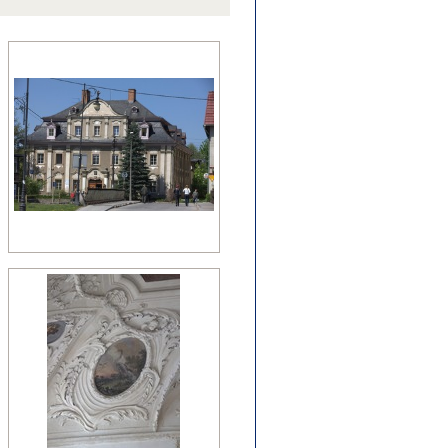
źny romanizm
nesans (detal)
manizm (relikty)
zesny renesans