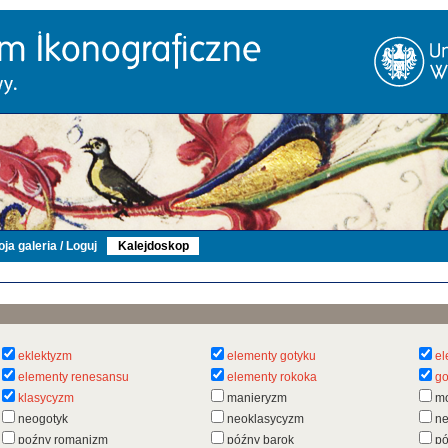
ja galeria / Loguj
Kalejdoskop
eklektyzm
elementy gotyku
el
elementy renesansu
elementy rokoka
go
klasycyzm
manieryzm
m
neogotyk
neoklasycyzm
n
poźny romanizm
późny barok
pó