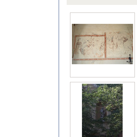
późny klasycyzm
regencja
renesans?
wczesny barok