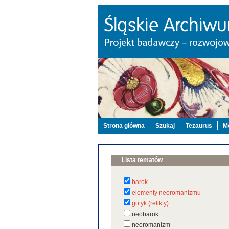
Strona główna
Szukaj
Tezaurus
Mo
Lista tematów
barok
elementy neoromanizmu
gotyk (relikty)
neobarok
neoromanizm