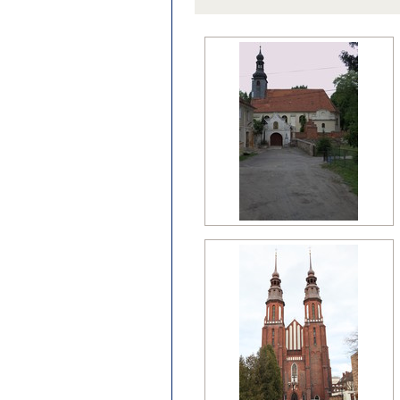
późny klasycyzm
regencja
renesans?
wczesny barok