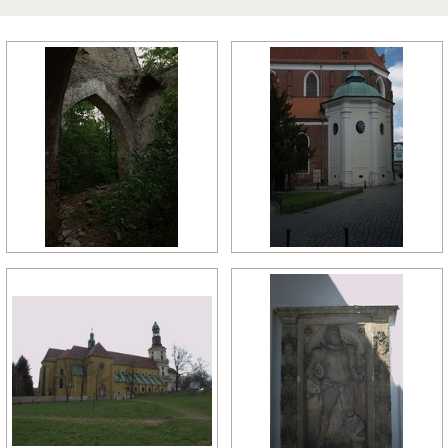
późny manieryzm
późny renesans
pó
relikty gotyckie
renesans
re
rokoko
romanizm
ro
wczesny gotyk
wczesny klasycyzm
wc