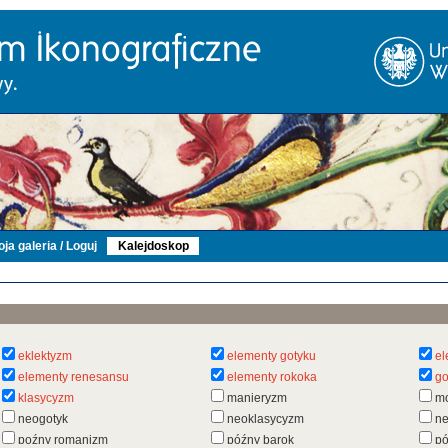
ja galeria / Loguj
Kalejdoskop
eklektyzm
elementy gotyku
el
elementy renesansu
elementy rokoka
go
klasycyzm
manieryzm
m
neogotyk
neoklasycyzm
n
poźny romanizm
późny barok
pó