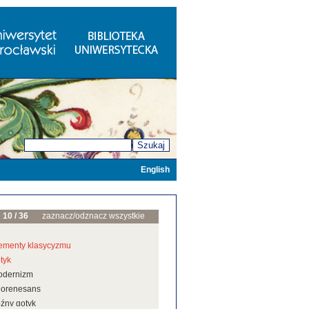
Szukaj
English
10 / 36
zaznacz/odznacz wszystkie
ementy klasycyzmu
tyk
odernizm
eorenesans
źny gotyk