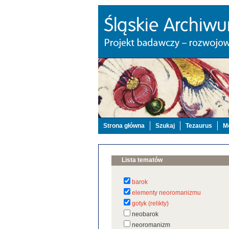
Strona główna
Szukaj
Tezaurus
Mo
Lista tematów
barok
elementy neoromanizmu
gotyk (relikty)
neobarok
neoromanizm