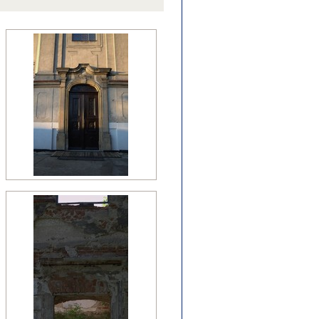
źny romanizm
nesans (detal)
manizm (relikty)
zesny renesans