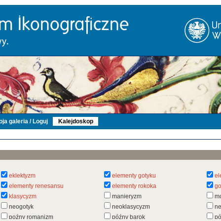
ja galeria / Loguj
Kalejdoskop
eklektyzm
elementy gotyku
el
elementy renesansu
elementy rokoka
go
klasycyzm
manieryzm
m
neogotyk
neoklasycyzm
n
poźny romanizm
późny barok
pó