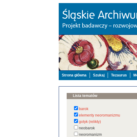
Strona główna
Szukaj
Tezaurus
Mo
Lista tematów
barok
elementy neoromanizmu
gotyk (relikty)
neobarok
neoromanizm