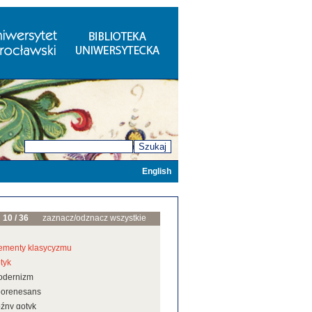
Szukaj
English
10 / 36
zaznacz/odznacz wszystkie
ementy klasycyzmu
tyk
odernizm
eorenesans
źny gotyk