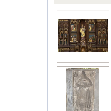
późny klasycyzm
regencja
renesans?
wczesny barok