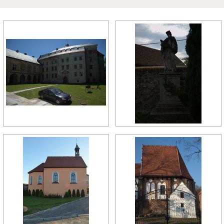
późny manieryzm
późny renesans
pó
relikty gotyckie
renesans
re
rokoko
romanizm
ro
wczesny gotyk
wczesny klasycyzm
wc