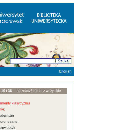
Szukaj
English
10 / 36
zaznacz/odznacz wszystkie
ementy klasycyzmu
tyk
odernizm
eorenesans
źny gotyk