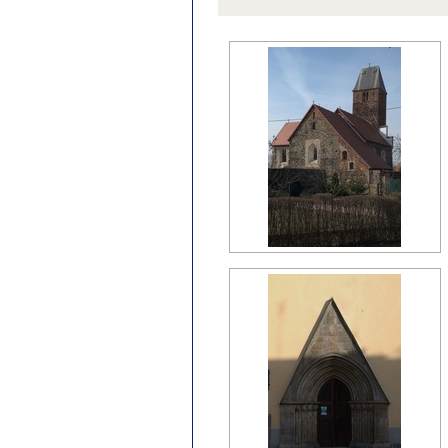
późny klasycyzm
regencja
renesans?
wczesny barok