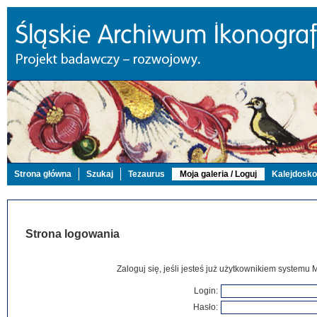
Strona główna
Szukaj
Tezaurus
Moja galeria / Loguj
Kalejdosk
Strona logowania
Zaloguj się, jeśli jesteś już użytkownikiem systemu 
Login:
Hasło: