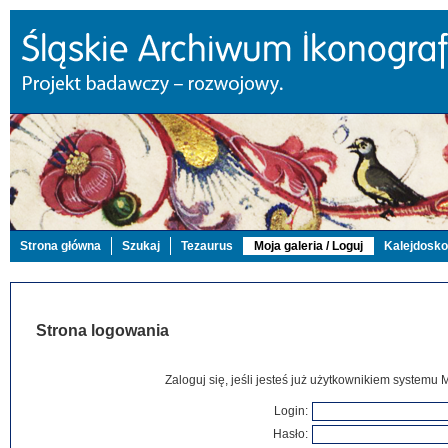
Strona główna
Szukaj
Tezaurus
Moja galeria / Loguj
Kalejdosk
Strona logowania
Zaloguj się, jeśli jesteś już użytkownikiem systemu 
Login:
Hasło: