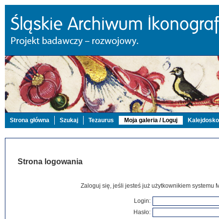
Strona główna
Szukaj
Tezaurus
Moja galeria / Loguj
Kalejdosk
Strona logowania
Zaloguj się, jeśli jesteś już użytkownikiem systemu 
Login:
Hasło: