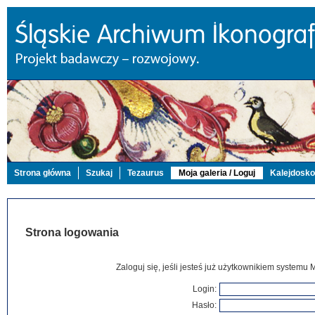
Strona główna
Szukaj
Tezaurus
Moja galeria / Loguj
Kalejdosk
Strona logowania
Zaloguj się, jeśli jesteś już użytkownikiem systemu 
Login:
Hasło: