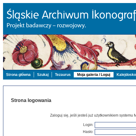
Strona główna
Szukaj
Tezaurus
Moja galeria / Loguj
Kalejdosk
Strona logowania
Zaloguj się, jeśli jesteś już użytkownikiem systemu 
Login:
Hasło: