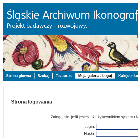
Strona główna
Szukaj
Tezaurus
Moja galeria / Loguj
Kalejdosk
Strona logowania
Zaloguj się, jeśli jesteś już użytkownikiem systemu 
Login:
Hasło: