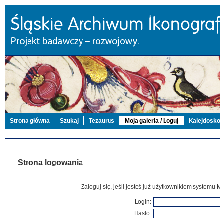
Strona główna
Szukaj
Tezaurus
Moja galeria / Loguj
Kalejdosk
Strona logowania
Zaloguj się, jeśli jesteś już użytkownikiem systemu 
Login:
Hasło: