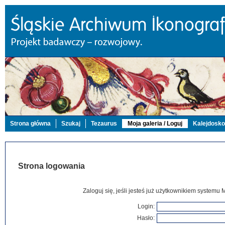
Strona główna
Szukaj
Tezaurus
Moja galeria / Loguj
Kalejdosk
Strona logowania
Zaloguj się, jeśli jesteś już użytkownikiem systemu 
Login:
Hasło: