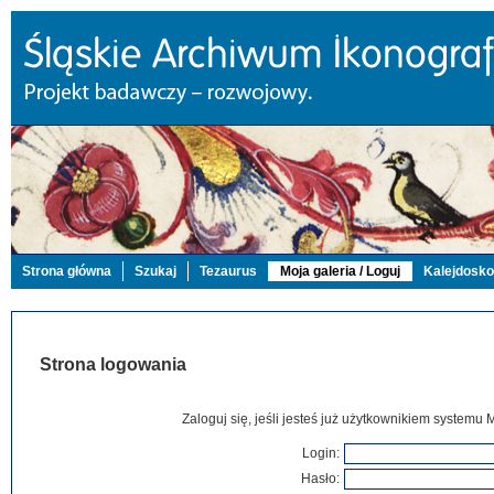
Strona główna
Szukaj
Tezaurus
Moja galeria / Loguj
Kalejdosk
Strona logowania
Zaloguj się, jeśli jesteś już użytkownikiem systemu 
Login:
Hasło: