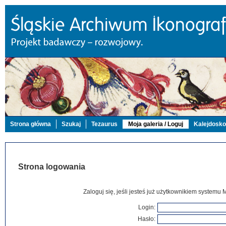
Strona główna
Szukaj
Tezaurus
Moja galeria / Loguj
Kalejdosk
Strona logowania
Zaloguj się, jeśli jesteś już użytkownikiem systemu 
Login:
Hasło: